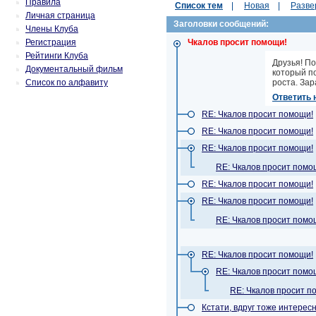
Правила
Список тем
|
Новая
|
Разве
Личная страница
Заголовки сообщений:
Члены Клуба
Регистрация
Чкалов просит помощи!
Рейтинги Клуба
Друзья! По
Документальный фильм
который по
Список по алфавиту
роста. Зар
Ответить 
RE: Чкалов просит помощи!
RE: Чкалов просит помощи!
RE: Чкалов просит помощи!
RE: Чкалов просит помо
RE: Чкалов просит помощи!
RE: Чкалов просит помощи!
RE: Чкалов просит помо
RE: Чкалов просит помощи!
RE: Чкалов просит помо
RE: Чкалов просит п
Кстати, вдруг тоже интересн