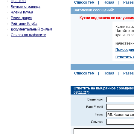
Правила
Список тем
|
Новая
|
Разве
Личная страница
Заголовки сообщений:
Члены Клуба
Регистрация
Кухни под заказа по налучш
Рейтинги Клуба
Кухни на з
Документальный фильм
Читайте о
Список по алфавиту
кухни на з
качественн
Присоеди
Ответить 
Список тем
|
Новая
|
Разве
Ответить на выбранное сообщение 
08:11:27)
Ваше имя:
Ваш E-mail:
Тема:
Ссылка: