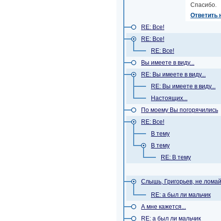
Спасибо.
Ответить 
RE: Все!
RE: Все!
RE: Все!
Вы имеете в виду...
RE: Вы имеете в виду...
RE: Вы имеете в виду...
Настоящих...
По моему Вы погорячились
RE: Все!
В тему
В тему
RE: В тему
Слышь, Григорьев, не ломайс
RE: а был ли мальчик
А мне кажется...
RE: а был ли мальчик