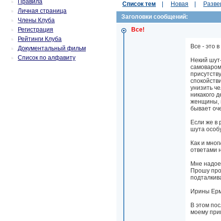
Правила
Список тем
|
Новая
|
Разве
Личная страница
Заголовки сообщений:
Члены Клуба
Регистрация
Все!
Рейтинги Клуба
Все - это в
Документальный фильм
Список по алфавиту
Некий шут
самоваром
присутств
спокойстви
унизить ч
никакого д
женщины, к
бывает оче
Если же в
шута особу
Как и мног
ответами н
Мне надое
Прошу прощ
подталкива
Ирины Ерм
В этом по
моему при