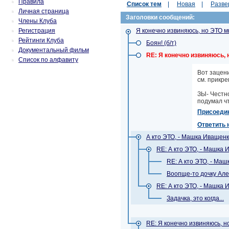
Правила
Список тем
|
Новая
|
Разве
Личная страница
Заголовки сообщений:
Члены Клуба
Регистрация
Я конечно извиняюсь, но ЭТО м
Рейтинги Клуба
Боян! (б/т)
Документальный фильм
RE: Я конечно извиняюсь,
Список по алфавиту
Вот зацени
см. прикр
ЗЫ- Честно
подумал что
Присоеди
Ответить 
А кто ЭТО, - Машка Иващен
RE: А кто ЭТО, - Машка
RE: А кто ЭТО, - Ма
Воопще-то дочку Але
RE: А кто ЭТО, - Машка
Задачка, это когда...
RE: Я конечно извиняюсь, н