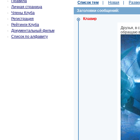
Правила
Список тем
|
Новая
|
Разве
Личная страница
Заголовки сообщений:
Члены Клуба
Регистрация
Клавир
Рейтинги Клуба
Друзья, в 
Документальный фильм
обращаю в
Список по алфавиту