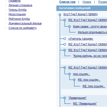
Правила
Список тем
|
Новая
|
Разве
Личная страница
Заголовки сообщений:
Члены Клуба
Регистрация
Кто? Где? Когда? (ЗИМА)
Рейтинги Клуба
RE: Кто? Где? Когда? (ЗИМА
Документальный фильм
Кому скажи - сочтут вра
Список по алфавиту
Нельзя опаздывать к 
«Учитель танцев»
RE: Кто? Где? Когда? (ЗИМА
RE: Кто? Где? Когда? (ЗИМА
"Когда-нибудь, но не тепе
RE: Кто? Где? Когда? (ЗИМА
про ссылку...
RE: про ссылку...
RE: про ссылку...
"Ликвидация"
RE: "Ликвидация"