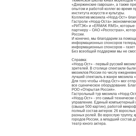
тюменской школы юных мореходов «
«Дзержинские гавроши», а также пре
опытом и работой коллег во время 
института искусств и культуры.
Коллектив мюзикла «Норд-Ост» благ
Гастроли «Норд-Оста» экономически
«РИТЭК» и «ERMAK RMS», которые 
партнеру – ОАО «Росгострах», кото
России.
И конечно, мы благодарим за помо
информационных спонсоров телерад
информационных спонсоров – газет 
Без всеобщей поддержки мы не смогл
Справка:
«Норд-Ост» - первый русский мюзик
зрителей. В столице спектакли были
мюзиклов России по числу ежедневны
лучший спектакль в жанре мюзикла 
Для того чтобы «Норд-Ост» мог отпр
все сценическое оборудование. Бла
РОО «Открытая Россия».
Гастрольный тур мюзикла «Норд-Ост»
«Норд-Ост» - это самый технически
управление. Единый компьютерный ц
(свыше 500 картин), работой микроф
полный состав актеров: 26 взрослых
разных ролей. Во взрослую труппу, 
городов России, а младший состав д
театр юного актера.