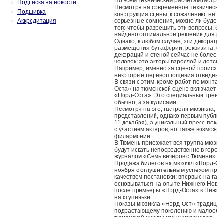
По всем техническим расчетам гастр
Подписка на новости
Несмотря на современное техничес
Подшивка
конструкция сцены, к сожалению, не
Аккредитация
серьезные сомнения, можно ли будет
того чтобы разрешить эти вопросы, 
найдено оптимальное решение для 
Однако, в любом случае, эти декора
размещения бутафории, реквизита, 
декораций и стеной сейчас не более
человек: это актеры взрослой и дет
Например, именно за сценой происх
некоторые перевоплощения отведено
В связи с этим, кроме работ по мон
Оста» на тюменской сцене включает
«Норд-Оста». Это специальный трени
обычно, а за кулисами.
Несмотря на это, гастроли мюзикла, 
представлений, однако первым публи
11 декабря), а уникальный пресс-п
с участием актеров, но также возмо
филармонии.
В Тюмень приезжает вся труппа мюз
будут искать непосредственно в гор
журналом «Семь вечеров с Тюмени». 
Продажа билетов на мюзикл «Норд-О
ноября с оглушительным успехом пр
качеством постановки: впервые на г
основываться на опыте Нижнего Нов
после премьеры «Норд-Оста» в Нижн
на ступеньки.
Показы мюзикла «Норд-Ост» традиц
подрастающему поколению и малооб