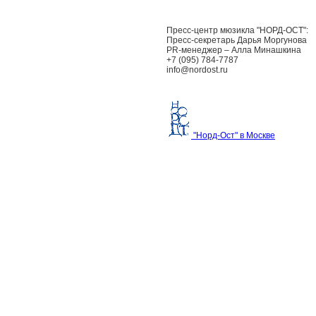
Пресс-центр мюзикла "НОРД-ОСТ":
Пресс-секретарь Дарья Моргунова
PR-менеджер – Алла Минашкина
+7 (095) 784-7787
info@nordost.ru
"Норд-Ост" в Москве