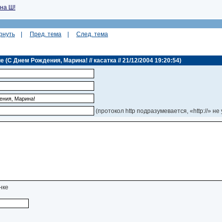
на Ш!
рнуть
|
Пред. тема
|
След. тема
(С Днем Рождения, Марина! // касатка // 21/12/2004 19:20:54)
(протокол http подразумевается, «http://» не
нке