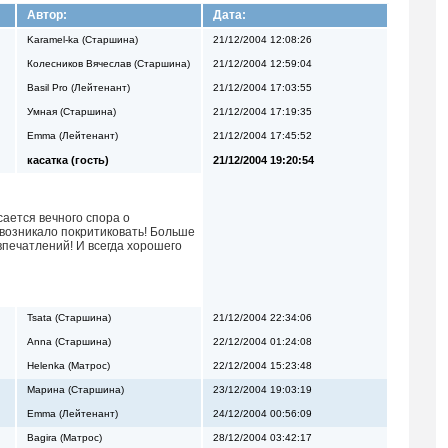
Автор:
Дата:
Karamel-ka (Старшина)
21/12/2004 12:08:26
Колесников Вячеслав (Старшина)
21/12/2004 12:59:04
Basil Pro (Лейтенант)
21/12/2004 17:03:55
Умная (Старшина)
21/12/2004 17:19:35
Emma (Лейтенант)
21/12/2004 17:45:52
касатка (гость)
21/12/2004 19:20:54
сается вечного спора о
 возникало покритиковать! Больше
впечатлений! И всегда хорошего
Tsata (Старшина)
21/12/2004 22:34:06
Anna (Старшина)
22/12/2004 01:24:08
Helenka (Матрос)
22/12/2004 15:23:48
Марина (Старшина)
23/12/2004 19:03:19
Emma (Лейтенант)
24/12/2004 00:56:09
Bagira (Матрос)
28/12/2004 03:42:17