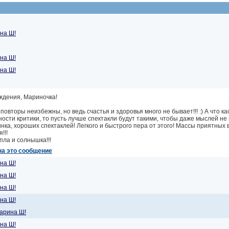
на Ш!
на Ш!
на Ш!
ждения, Мариночка!
повторы неизбежны, но ведь счастья и здоровья много не бывает!!! :) А что ка
ости критики, то пусть лучше спектакли будут такими, чтобы даже мыслей не
нка, хороших спектаклей! Легкого и быстрого пера от этого! Массы приятных 
!!!
пла и солнышка!!!
на это сообщение
на Ш!
на Ш!
на Ш!
на Ш!
арина Ш!
на Ш!