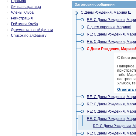
Правила
Заголовки сообщений:
Личная страница
Члены Клуба
С Днем Рождения, Марина Ш!
Регистрация
RE: С Днем Рождения, Мари
Рейтинги Клуба
С днем варения, Марина!
Документальный фильм
RE: С Днем Рождения, Мари
Список по алфавиту
RE: С Днем Рождения, Мари
С Днем Рождения, Марина!
C Днем ро
Наверное, 
пристрастн
тебе, Мари
настроения
Улыбок, те
Ответить 
RE: С Днем Рождения, Мари
RE: С Днем Рождения, Мари
RE: С Днем Рождения, Мари
RE: С Днем Рождения, Мари
RE: С Днем Рождения, М
RE: С Днем Рождения, Мари