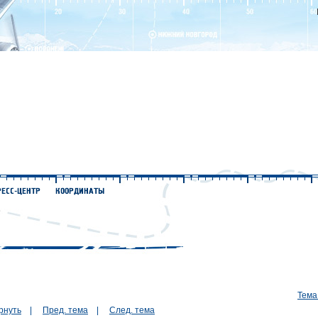
Тема
рнуть
|
Пред. тема
|
След. тема