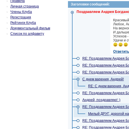
Правила
Заголовки сообщений:
Личная страница
Члены Клуба
Поздравляем Андрея Богдано
Регистрация
Красивый
Рейтинги Клуба
Любое, Ан
Документальный фильм
На верном
И дальше
Список по алфавиту
Успехов -
Удачи и с
Ответить
RE: Поздравляем Андрея Бо
RE: Поздравляем Андрея Бо
RE: Поздравляем Андрея Бо
С днем варения, Андрей!
RE: С днем варения, Ан
RE: Поздравляем Андрея Бо
Андрей, поздравляю! :)
RE: Поздравляем Андрея Бо
Милый ДРУГ, дорогой на
RE: Поздравляем Андрея Бо
RE: Поздравляем Андрея Бо