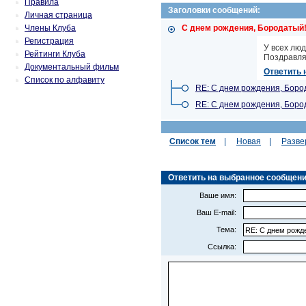
Правила
Заголовки сообщений:
Личная страница
Члены Клуба
C днем рождения, Бородатый
Регистрация
У всех люд
Рейтинги Клуба
Поздравля
Документальный фильм
Ответить 
Список по алфавиту
RE: C днем рождения, Боро
RE: C днем рождения, Боро
Список тем
|
Новая
|
Разве
Ответить на выбранное сообщение 
Ваше имя:
Ваш E-mail:
Тема:
Ссылка: