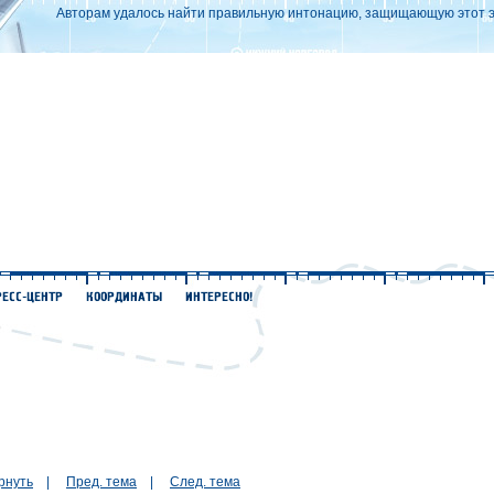
Авторам удалось найти правильную интонацию, защищающую этот экз
рнуть
|
Пред. тема
|
След. тема