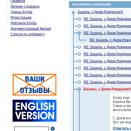
Правила
Заголовки сообщений:
Личная страница
Члены Клуба
Базиль, с Днем Рождения!!!
Регистрация
RE: Базиль, с Днем Рождения
Рейтинги Клуба
RE: Базиль, с Днем Рождения
Документальный фильм
RE: Базиль, с Днем Рождения
Список по алфавиту
RE: Базиль, с Днем Рожд
RE: Базиль, с Днем Рождения
RE: Базиль, с Днем Рождения
RE: Базиль, с Днем Рождения
RE: Базиль, с Днем Рождения
RE: Базиль, с Днем Рождения
RE: Базиль, с Днем Рождения
Базиль, с Днем Рождения!!
Когда еще 
Карина Вр
Смею утве
многолюби
С Днем рож
Вот уж нед
Ответить 