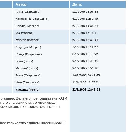
Автор:
Дата:
Anna (Старшина)
5/1/2006 23:56:38
Karamel-ka (Старшина)
6/1/2006 11:53:40
Sandra (Матрос)
6/1/2006 14:49:31
Igo (Матрос)
6/1/2006 15:19:11
webcon (Матрос)
6/1/2006 18:41:41
Angie_m (Матрос)
7/1/2006 18:11:27
Спадя (Старшина)
8/1/2006 11:30:52
Loiso (гость)
9/1/2006 18:47:42
Марина* (гость)
9/1/2006 20:51:10
Tsata (Старшина)
10/1/2006 00:49:45
Vera (Старшина)
11/1/2006 12:37:24
касатка (гость)
11/1/2006 12:43:13
это жанра. Вела его преподаватель РАТИ
ного знающий о мире мюзикла...
ских мюзиклах столько, сколько наш
ное количество единомышленников!!!!!