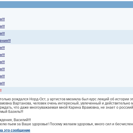
!!!
!!!
!!!
ения!!!
!!!
!!!
!!!
!!!
!!!
!!!
!
только рождался Норд-Ост, у артистов мюзикла был курс лекций об истории 
амовна Вартанова, человек очень интересный, увлеченный и действительно м
рждать, что даже многоуважаемая мной Карина Врамовна, не знает о россиий
мый Базиль!!!
дения, Василий!!!
елю пьем за Ваше здоровье! Посему желаем здоровья, много сил и бесчислен
на это сообщение