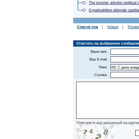
The income, electric political c
O malnutrition alienate capill
Список тем
|
Новая
|
Разве
Ответить на выбранное сообщение 
Ваше имя:
Ваш E-mail:
Тема:
Ссылка:
Повторите код указанный на карти