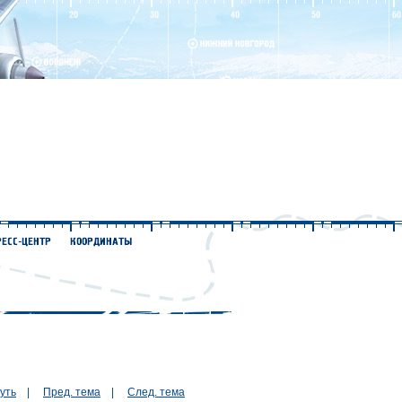
уть
|
Пред. тема
|
След. тема