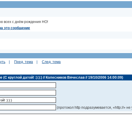
ю всех с днём рождения НО!
на это сообщение
уть
|
Пред. тема
|
След. тема
С круглой датой! :):):) // Колесников Вячеслав // 19/10/2006 14:00:09)
(протокол http подразумевается, «http://» не