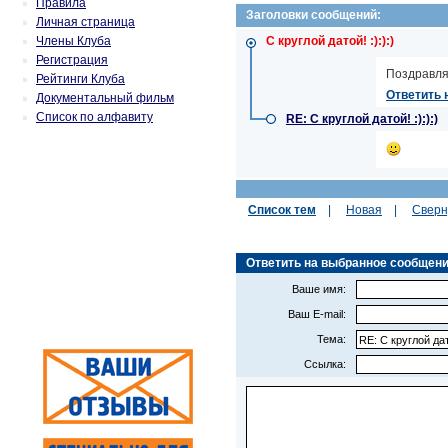
Правила
Заголовки сообщений:
Личная страница
Члены Клуба
С круглой датой! :):):)
Регистрация
Поздравля
Рейтинги Клуба
Ответить 
Документальный фильм
Список по алфавиту
RE: С круглой датой! :):):)
Список тем
|
Новая
|
Сверн
Ответить на выбранное сообщение (
Ваше имя:
Ваш E-mail:
Тема:
Ссылка: