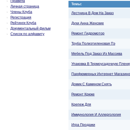
Правила
Темы:
Личная страница
Члены Клуба
Лестница В Дом На Заказ
Регистрация
Рейтинги Клуба
Духи Анна Женские
Документальный фильм
Ремонт Гидромотор
Список по алфавиту
Труба Полиэтиленовая Пэ
Мебель Под Заказ Из Массива
Упаковка В Термоусадочную Пленку
Парфюмерных Интернет Магазин
Домик С Камином Снять
Ремонт Крюке
Крепеж Для
Иммунология И Аллергология
Игра Продажи