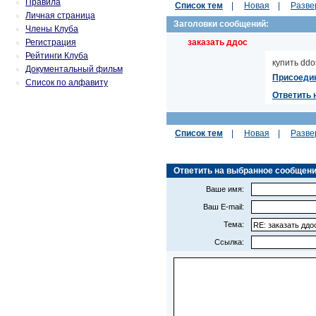
Правила
Список тем
|
Новая
|
Разве
Личная страница
Заголовки сообщений:
Члены Клуба
Регистрация
заказать ддос
Рейтинги Клуба
купить ddo
Документальный фильм
Присоеди
Список по алфавиту
Ответить 
Список тем
|
Новая
|
Разве
Ответить на выбранное сообщение 
Ваше имя:
Ваш E-mail:
Тема:
Ссылка: