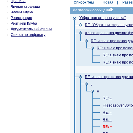
Правила
Список тем
|
Новая
|
Разве
Личная страница
Заголовки сообщений:
Члены Клуба
Регистрация
"Обратная сторона успеха"
Рейтинги Клуба
RE: "Обратная сторона успе
Документальный фильм
я знаю про показ другого ф
Список по алфавиту
RE: я знаю про показ др
RE: я знаю про пока
RE: я знаю про п
RE: я знаю про п
RE: я знаю про показ друго
-
=
RE: =
FFssdaebve4364
RE: =
RE: =
RE: =