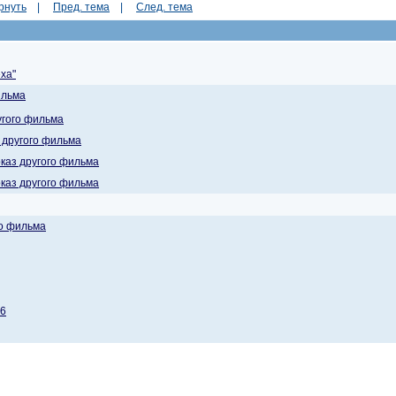
рнуть
|
Пред. тема
|
След. тема
ха"
ильма
угого фильма
з другого фильма
оказ другого фильма
оказ другого фильма
го фильма
56