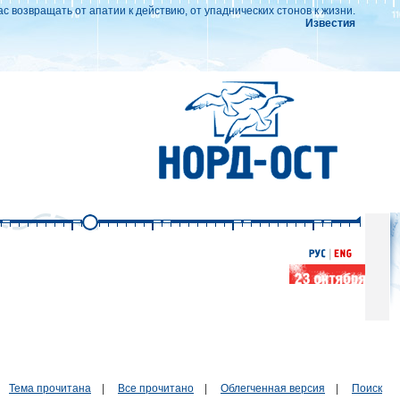
ас возвращать от апатии к действию, от упаднических стонов к жизни.
Известия
Тема прочитана
|
Все прочитано
|
Облегченная версия
|
Поиск