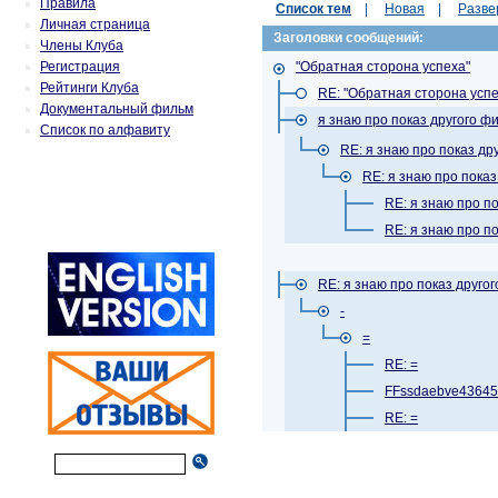
Правила
Список тем
|
Новая
|
Разве
Личная страница
Заголовки сообщений:
Члены Клуба
Регистрация
"Обратная сторона успеха"
Рейтинги Клуба
RE: "Обратная сторона успе
Документальный фильм
я знаю про показ другого ф
Список по алфавиту
RE: я знаю про показ др
RE: я знаю про пока
RE: я знаю про п
RE: я знаю про п
RE: я знаю про показ друго
-
=
RE: =
FFssdaebve4364
RE: =