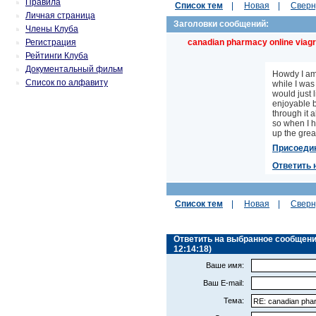
Правила
Список тем
|
Новая
|
Сверн
Личная страница
Заголовки сообщений:
Члены Клуба
Регистрация
canadian pharmacy online viag
Рейтинги Клуба
Документальный фильм
Howdy I am 
Список по алфавиту
while I was
would just 
enjoyable b
through it 
so when I h
up the great
Присоеди
Ответить 
Список тем
|
Новая
|
Сверн
Ответить на выбранное сообщение (
12:14:18)
Ваше имя:
Ваш E-mail:
Тема: