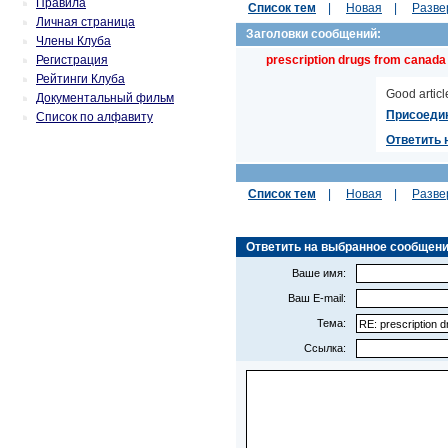
Правила
Список тем
|
Новая
|
Разве
Личная страница
Заголовки сообщений:
Члены Клуба
Регистрация
prescription drugs from canada
Рейтинги Клуба
Good article
Документальный фильм
Присоеди
Список по алфавиту
Ответить 
Список тем
|
Новая
|
Разве
Ответить на выбранное сообщение (
Ваше имя:
Ваш E-mail:
Тема:
Ссылка: