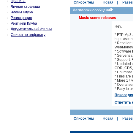
Правила
Список тем
|
Новая
|
Разве
Личная страница
Заголовки сообщений:
Члены Клуба
Регистрация
Music scene releases
Рейтинги Клуба
Hey,
Документальный фильм
Список по алфавиту
* FTP Mp3 
https://sce
* Reseller:
WebMoney.
* Software 
* Server's 
* Support: 
* Updated 
CDR, CDS, E
* Unlimite
* Files are 
* More 17 y
* Overal se
* Easy to u
Присоеди
Ответить 
Список тем
|
Новая
|
Разве