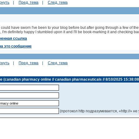
рнуть
|
Пред. тема
|
След. тема
 could have sworn I've been to your blog before but after going through a few of the 
 I'm definitely happy I stumbled upon it and I'll be book-marking it and checking bac
ненная ссылка
на это сообщение
рнуть
|
Пред. тема
|
След. тема
canadian pharmacy online // canadian pharmaceuticals // 8/10/2025 15:38:08
(протокол http подразумевается, «http://» не