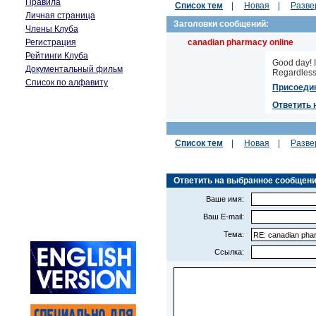
Правила
Список тем
|
Новая
|
Разве
Личная страница
Заголовки сообщений:
Члены Клуба
Регистрация
canadian pharmacy online
Рейтинги Клуба
Good day! I
Документальный фильм
Regardless,
Список по алфавиту
Присоеди
Ответить 
Список тем
|
Новая
|
Разве
Ответить на выбранное сообщение (
Ваше имя:
Ваш E-mail:
Тема:
Ссылка: