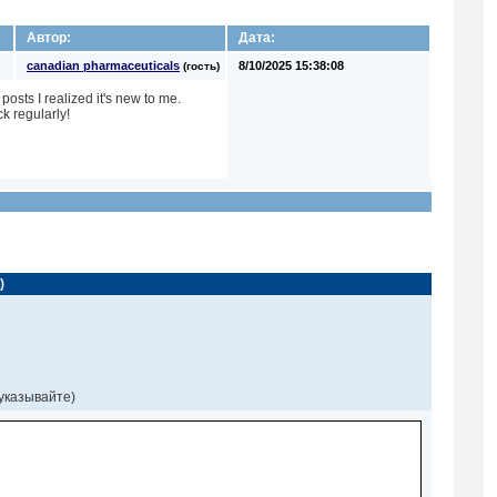
Автор:
Дата:
canadian pharmaceuticals
8/10/2025 15:38:08
(гость)
posts I realized it's new to me.
k regularly!
)
 указывайте)