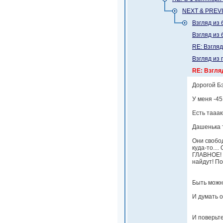
NEXT & PREV
Взгляд из
Взгляд из
RE: Взгля
Взгляд из
RE: Взгля
Дорогой Б
У меня -4
Есть тааак
Дашенька 
Они свобод
куда-то...
ГЛАВНОЕ! 
найдут! По
Быть можн
И думать о
И поверьте