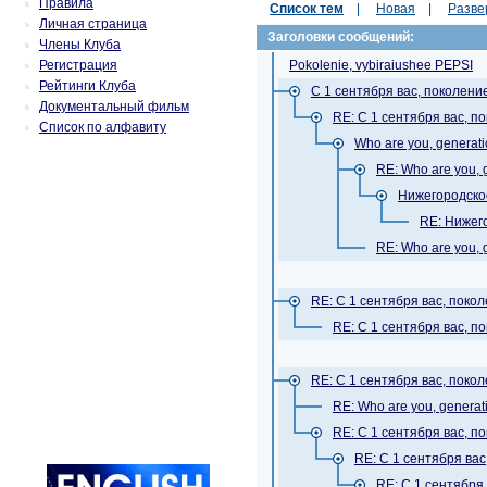
Правила
Список тем
|
Новая
|
Разве
Личная страница
Заголовки сообщений:
Члены Клуба
Регистрация
Pokolenie, vybiraiushee PEPSI
Рейтинги Клуба
С 1 сентября вас, поколение
Документальный фильм
RE: С 1 сентября вас, п
Список по алфавиту
Who are you, generat
RE: Who are you,
Нижегородско
RE: Нижег
RE: Who are you,
RE: С 1 сентября вас, покол
RE: С 1 сентября вас, п
RE: С 1 сентября вас, покол
RE: Who are you, genera
RE: С 1 сентября вас, п
RE: С 1 сентября вас
RE: С 1 сентября 