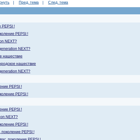
рнуть
|
Пред. тема
|
След. тема
 PEPSI !
околение PEPSI !
ion NEXT?
 generation NEXT?
е нашествие
ородское нашествие
 generation NEXT?
ение PEPSI !
околение PEPSI !
ение PEPSI !
tion NEXT?
околение PEPSI !
, поколение PEPSI !
вас, поколение PEPSI !