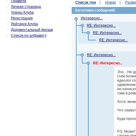
Правила
Список тем
|
Новая
|
Разве
Личная страница
Заголовки сообщений:
Члены Клуба
Регистрация
Интересно...
Рейтинги Клуба
RE: Интересно...
Документальный фильм
RE: Интересно...
Список по алфавиту
RE: Интересно...
RE: Интересно...
RE: Интересно...
Эээ... Не 
(тем более
идеолог со
удивление
не написат
таки в ром
Хотя, мож
Что скажу
Куда проп
P.S. Может
случая (к