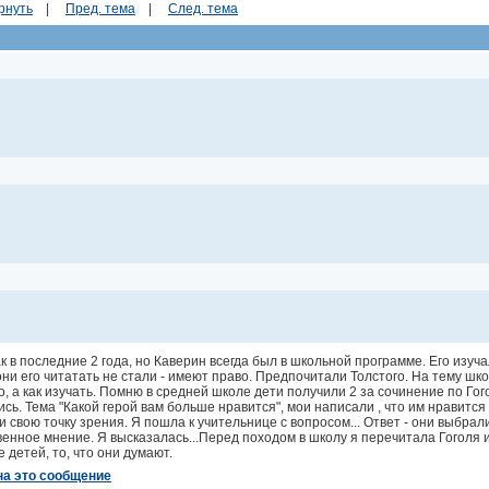
рнуть
|
Пред. тема
|
След. тема
к в последние 2 года, но Каверин всегда был в школьной программе. Его изуча
они его читатать не стали - имеют право. Предпочитали Толстого. На тему ш
о, а как изучать. Помню в средней школе дети получили 2 за сочинение по Гог
сь. Тема "Какой герой вам больше нравится", мои написали , что им нравится
 свою точку зрения. Я пошла к учительнице с вопросом... Ответ - они выбрали 
венное мнение. Я высказалась...Перед походом в школу я перечитала Гоголя
 детей, то, что они думают.
на это сообщение