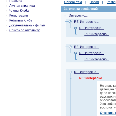
Правила
Список тем
|
Новая
|
Разве
Личная страница
Заголовки сообщений:
Члены Клуба
Регистрация
Интересно...
Рейтинги Клуба
RE: Интересно...
Документальный фильм
RE: Интересно...
Список по алфавиту
RE: Интересно...
RE: Интересно...
RE: Интересно...
RE: Интересно...
RE: Интересно...
RE: Интересно...
Не знаю ка
детей, но 
деле не чт
расстроили
обосновали
2 за собст
восприятие
Ответить 