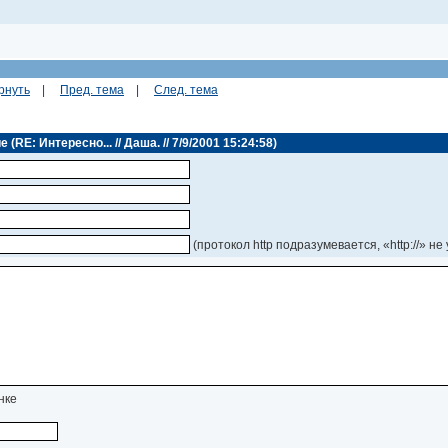
рнуть
|
Пред. тема
|
След. тема
RE: Интересно... // Даша. // 7/9/2001 15:24:58)
(протокол http подразумевается, «http://» не
нке