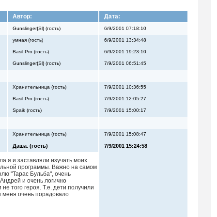
Автор:
Дата:
Gunslinger{Sl} (гость)
6/9/2001 07:18:10
умная (гость)
6/9/2001 13:34:48
Basil Pro (гость)
6/9/2001 19:23:10
Gunslinger{Sl} (гость)
7/9/2001 06:51:45
Хранительница (гость)
7/9/2001 10:36:55
Basil Pro (гость)
7/9/2001 12:05:27
Spaik (гость)
7/9/2001 15:00:17
Хранительница (гость)
7/9/2001 15:08:47
Даша. (гость)
7/9/2001 15:24:58
ла я и заставляли изучать моих
кольной программы. Важно на самом
олю "Тарас Бульба", очень
 Андрей и очень логично
не того героя. Т.е. дети получили
 и меня очень порадовало