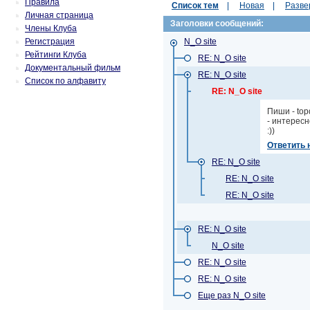
Правила
Список тем
|
Новая
|
Разве
Личная страница
Заголовки сообщений:
Члены Клуба
Регистрация
N_O site
Рейтинги Клуба
RE: N_O site
Документальный фильм
RE: N_O site
Список по алфавиту
RE: N_O site
Пиши - top
- интерес
:))
Ответить 
RE: N_O site
RE: N_O site
RE: N_O site
RE: N_O site
N_O site
RE: N_O site
RE: N_O site
Еще раз N_O site