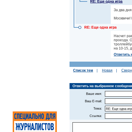
RE: Еще одна игра
За два дня
Москвичи! 
RE: Еще одна игра
Насчет рав
проезда. О
троллейбус
на 10-15, 
Ответить 
Список тем
|
Новая
|
Сверн
Ответить на выбранное сообщение (
Ваше имя:
Ваш E-mail:
Тема:
Ссылка: