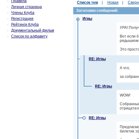
Правила
Список тем
|
Новая
|
Сверн
Личная страница
Заголовки сообщений:
Члены Клуба
Регистрация
Игры
Рейтинги Клуба
УРА! Получ
Документальный фильм
Список по алфавиту
Вот если б
рядышком 
Это просто
RE: Игры
А что,
за собранн
RE: Игры
WOW!
Собранный 
отрицатель
RE: Игры
Предлагаю 
билетик :о