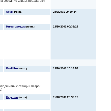
 на соседние улицы, предлагают
Spaik
25/9/2001 09:20:14
(гость)
Нижегородцы
13/10/2001 00:38:15
(гость)
Basil Pro
13/10/2001 20:16:54
(гость)
оподшипник" станций метро:
о)
Куделин
15/10/2001 23:33:12
(гость)