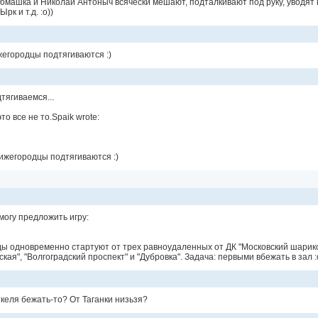
Ромашка и Николай Антоныч всячески мешают, подталкивают под руку, уводят
рк и т.д. :о))
жегородцы подтягиваются :)
дтягиваемся...
это все не то.Spaik wrote:
ижегородцы подтягиваются :)
могу предложить игру:
ды одновременно стартуют от трех равноудаленных от ДК "Московский шарик
кая", "Волгоградский проспект" и "Дубровка". Задача: первыми вбежать в зал :
келя бежать-то? От Таганки низьзя?