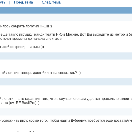
уть
|
Пред. тема
|
След. тема
илось собрать логотип Н-О!!! :)
 еще такую игрушку: найди театр Н-О в Москве. Вот Вы выходите из метро и бе
отсчет времени до начала спектакля.
 чтоб потренироваться :))
ый логотип теперь дают билет на спектакль?..:)
логотип - это гарантия того, что в случае чего вам удастся правильно склеить
ных (см. RE BasilPro) :)
усложнить игру: кроме того, чтобы найти Дубровку, требуется еще достать/у
)