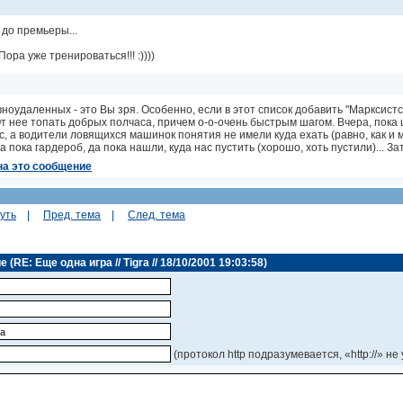
 до премьеры...
Пора уже тренироваться!!! :))))
ноудаленных - это Вы зря. Особенно, если в этот список добавить "Марксистс
т нее топать добрых полчаса, причем о-о-очень быстрым шагом. Вчера, пока
, а водители ловящихся машинок понятия не имели куда ехать (равно, как и м
да пока гардероб, да пока нашли, куда нас пустить (хорошо, хоть пустили)... Зат
на это сообщение
уть
|
Пред. тема
|
След. тема
RE: Еще одна игра // Tigra // 18/10/2001 19:03:58)
(протокол http подразумевается, «http://» не