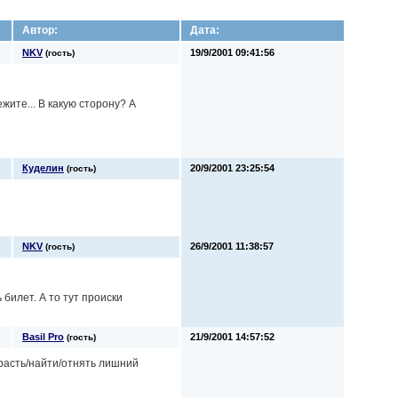
Автор:
Дата:
NKV
19/9/2001 09:41:56
(гость)
жите... В какую сторону? А
Куделин
20/9/2001 23:25:54
(гость)
NKV
26/9/2001 11:38:57
(гость)
 билет. А то тут происки
Basil Pro
21/9/2001 14:57:52
(гость)
красть/найти/отнять лишний