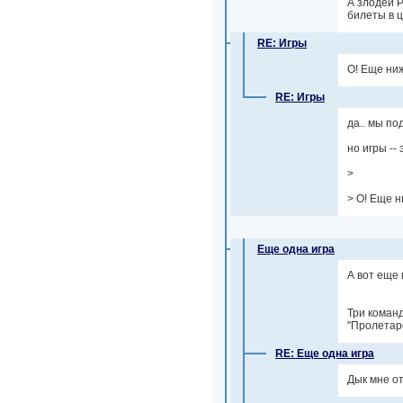
А злодеи 
билеты в цЫ
RE: Игры
О! Еще ни
RE: Игры
да.. мы по
но игры -- 
>
> О! Еще н
Еще одна игра
А вот еще 
Три коман
"Пролетарс
RE: Еще одна игра
Дык мне от