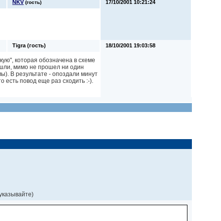
NKV
17/10/2001 10:21:24
(гость)
Tigra (гость)
18/10/2001 19:03:58
кую", которая обозначена в схеме
 шли, мимо не прошел ни один
ы). В результате - опоздали минут
о есть повод еще раз сходить :-).
 указывайте)