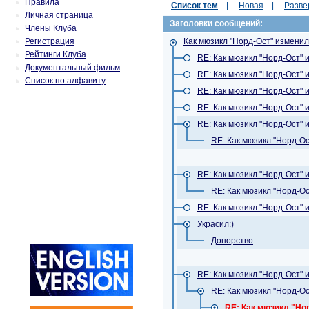
Правила
Список тем
|
Новая
|
Разве
Личная страница
Заголовки сообщений:
Члены Клуба
Регистрация
Как мюзикл "Норд-Ост" измени
Рейтинги Клуба
RE: Как мюзикл "Норд-Ост"
Документальный фильм
RE: Как мюзикл "Норд-Ост"
Список по алфавиту
RE: Как мюзикл "Норд-Ост"
RE: Как мюзикл "Норд-Ост"
RE: Как мюзикл "Норд-Ост"
RE: Как мюзикл "Норд-О
RE: Как мюзикл "Норд-Ост"
RE: Как мюзикл "Норд-О
RE: Как мюзикл "Норд-Ост"
Украсил:)
Донорство
RE: Как мюзикл "Норд-Ост"
RE: Как мюзикл "Норд-О
RE: Как мюзикл "Но