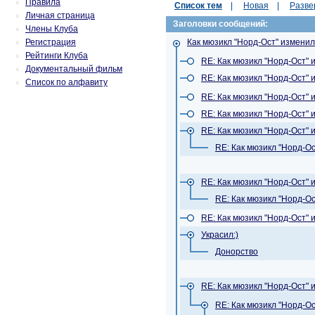
Правила
Список тем
|
Новая
|
Разве
Личная страница
Заголовки сообщений:
Члены Клуба
Регистрация
Как мюзикл "Норд-Ост" измени
Рейтинги Клуба
RE: Как мюзикл "Норд-Ост"
Документальный фильм
RE: Как мюзикл "Норд-Ост"
Список по алфавиту
RE: Как мюзикл "Норд-Ост"
RE: Как мюзикл "Норд-Ост"
RE: Как мюзикл "Норд-Ост"
RE: Как мюзикл "Норд-О
RE: Как мюзикл "Норд-Ост"
RE: Как мюзикл "Норд-О
RE: Как мюзикл "Норд-Ост"
Украсил:)
Донорство
RE: Как мюзикл "Норд-Ост"
RE: Как мюзикл "Норд-О