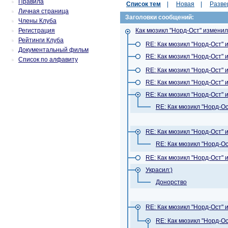
Правила
Список тем
|
Новая
|
Разве
Личная страница
Заголовки сообщений:
Члены Клуба
Регистрация
Как мюзикл "Норд-Ост" измени
Рейтинги Клуба
RE: Как мюзикл "Норд-Ост"
Документальный фильм
RE: Как мюзикл "Норд-Ост"
Список по алфавиту
RE: Как мюзикл "Норд-Ост"
RE: Как мюзикл "Норд-Ост"
RE: Как мюзикл "Норд-Ост"
RE: Как мюзикл "Норд-О
RE: Как мюзикл "Норд-Ост"
RE: Как мюзикл "Норд-О
RE: Как мюзикл "Норд-Ост"
Украсил:)
Донорство
RE: Как мюзикл "Норд-Ост"
RE: Как мюзикл "Норд-О