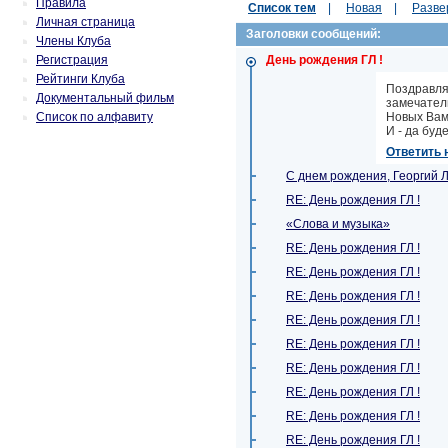
Правила
Список тем
|
Новая
|
Разве
Личная страница
Заголовки сообщений:
Члены Клуба
Регистрация
День рождения ГЛ !
Рейтинги Клуба
Поздравляю
Документальный фильм
замечатель
Список по алфавиту
Новых Вам
И - да буд
Ответить 
С днем рождения, Георгий 
RE: День рождения ГЛ !
«Слова и музыка»
RE: День рождения ГЛ !
RE: День рождения ГЛ !
RE: День рождения ГЛ !
RE: День рождения ГЛ !
RE: День рождения ГЛ !
RE: День рождения ГЛ !
RE: День рождения ГЛ !
RE: День рождения ГЛ !
RE: День рождения ГЛ !