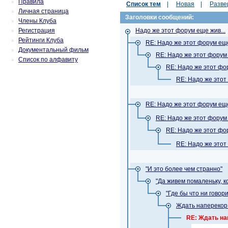
Правила
Список тем
|
Новая
|
Разве
Личная страница
Заголовки сообщений:
Члены Клуба
Регистрация
Надо же этот форум еще жив...
Рейтинги Клуба
RE: Надо же этот форум еще
Документальный фильм
RE: Надо же этот форум 
Список по алфавиту
RE: Надо же этот фор
RE: Надо же этот
RE: Надо же этот форум еще
RE: Надо же этот форум 
RE: Надо же этот фор
RE: Надо же этот
"И это более чем странно"
"Да живем помаленьку, 
"Где бы что ни говори
Ждать наперекор
RE: Ждать на