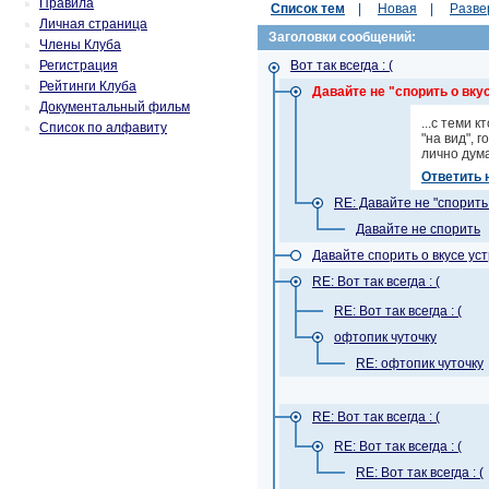
Правила
Список тем
|
Новая
|
Разве
Личная страница
Заголовки сообщений:
Члены Клуба
Регистрация
Вот так всегда : (
Рейтинги Клуба
Давайте не "спорить о вкус
Документальный фильм
...с теми 
Список по алфавиту
"на вид", 
лично дума
Ответить 
RE: Давайте не "спорить 
Давайте не спорить
Давайте спорить о вкусе уст
RE: Вот так всегда : (
RE: Вот так всегда : (
офтопик чуточку
RE: офтопик чуточку
RE: Вот так всегда : (
RE: Вот так всегда : (
RE: Вот так всегда : (