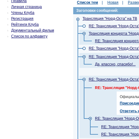
Правила
Список тем
|
Новая
|
Разве
Личная страница
Заголовки сообщений:
Члены Клуба
Регистрация
Трансляция "Норд-Оста" на ТВ
Рейтинги Клуба
RE: Трансляция "Норд-Оста"
Документальный фильм
Трансляция концерта "Норд-
Список по алфавиту
RE: Трансляция концерта
RE: Трансляция "Норд-Оста"
RE: Трансляция "Норд-Оста"
Да, классно, спасибо!...
RE: Трансляция "Норд-Оста"
RE: Трансляция "Норд-
Официальн
Присоеди
Ответить 
RE: Трансляция "Норд-О
RE: Трансляция "Нор
RE: Трансляция "Нор