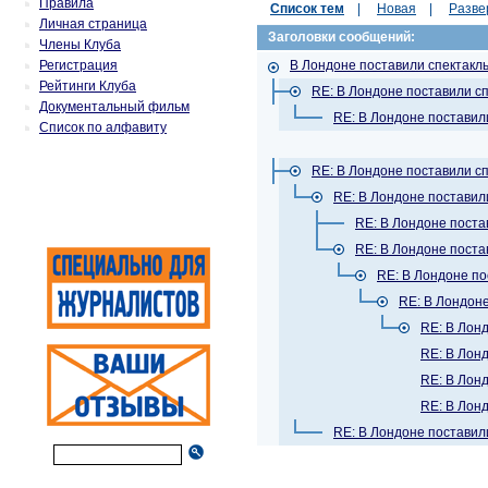
Правила
Список тем
|
Новая
|
Разве
Личная страница
Заголовки сообщений:
Члены Клуба
Регистрация
В Лондоне поставили спектакль
Рейтинги Клуба
RE: В Лондоне поставили сп
Документальный фильм
RE: В Лондоне поставил
Список по алфавиту
RE: В Лондоне поставили сп
RE: В Лондоне поставил
RE: В Лондоне поста
RE: В Лондоне поста
RE: В Лондоне по
RE: В Лондоне
RE: В Лонд
RE: В Лонд
RE: В Лонд
RE: В Лонд
RE: В Лондоне поставил