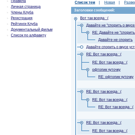
Правила
Список тем
|
Новая
|
Разве
Личная страница
Заголовки сообщений:
Члены Клуба
Регистрация
Вот так всегда : (
Рейтинги Клуба
Давайте не "спорить о вкусе 
Документальный фильм
RE: Давайте не "спорить 
Список по алфавиту
Давайте не спорить
Давайте спорить о вкусе уст
RE: Вот так всегда : (
RE: Вот так всегда : (
офтопик чуточку
RE: офтопик чуточку
RE: Вот так всегда : (
RE: Вот так всегда : (
RE: Вот так всегда : (
RE: Вот так всегда : (
RE: Вот так всегда : (