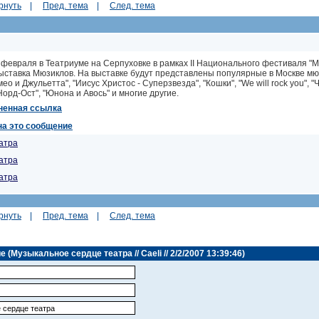
рнуть
|
Пред. тема
|
След. тема
 февраля в Театриуме на Серпуховке в рамках II Национального фестиваля "
ыставка Мюзиклов. На выставке будут представлены популярные в Москве мюз
мео и Джульетта", "Иисус Христос - Суперзвезда", "Кошки", "We will rock you", "
Норд-Ост", "Юнона и Авось" и многие другие.
ненная ссылка
на это сообщение
атра
атра
атра
рнуть
|
Пред. тема
|
След. тема
(Музыкальное сердце театра // Caeli // 2/2/2007 13:39:46)