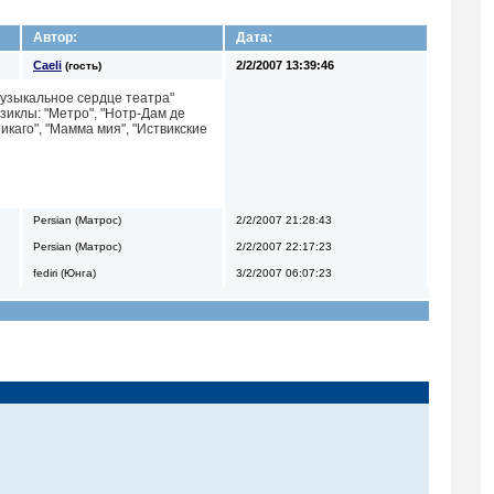
Автор:
Дата:
Caeli
2/2/2007 13:39:46
(гость)
Музыкальное сердце театра"
иклы: "Метро", "Нотр-Дам де
Чикаго", "Мамма мия", "Иствикские
Persian (Матрос)
2/2/2007 21:28:43
Persian (Матрос)
2/2/2007 22:17:23
fediri (Юнга)
3/2/2007 06:07:23