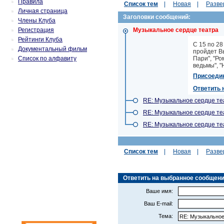
Правила
Список тем
|
Новая
|
Разве
Личная страница
Заголовки сообщений:
Члены Клуба
Регистрация
Музыкальное сердце театра
Рейтинги Клуба
С 15 по 28
Документальный фильм
пройдет В
Список по алфавиту
Пари", "Ро
ведьмы", "
Присоеди
Ответить 
RE: Музыкальное сердце те
RE: Музыкальное сердце те
RE: Музыкальное сердце те
Список тем
|
Новая
|
Разве
Ответить на выбранное сообщение 
Ваше имя:
Ваш E-mail:
Тема: