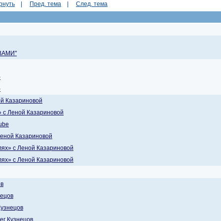
рнуть
|
Пред. тема
|
След. тема
 ВАМИ"
)
)
ой Казариновой
» с Леной Казариновой
ube
Леной Казариновой
лях» с Леной Казариновой
лях» с Леной Казариновой
ов
нецов
Кузнецов
ег Кузнецов