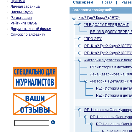
Правила
Список тем
|
Новая
|
Разве
Личная страница
Заголовки сообщений:
Члены Клуба
Регистрация
Кто? Где? Когда? (ЛЕТО)
Рейтинги Клуба
"Я В ДОЛГУ ПЕРЕД ВАМИ"
Документальный фильм
RE: "Я В ДОЛГУ ПЕРЕД
Список по алфавиту
"ПРО ЭТО"
RE: Кто? Где? Когда? (ЛЕТО
RE: Кто? Где? Когда? (ЛЕТО
«История в деталях» с Лен
RE: «История в деталях
Лена Казаринова на Rut
«История в деталях» с 
RE: «История в дета
RE: «История в дета
RE: Не наш ли Олег Кузнец
RE: Не наш ли Олег Куз
RE: Не наш ли Олег 
RE: Не наш ли Ол