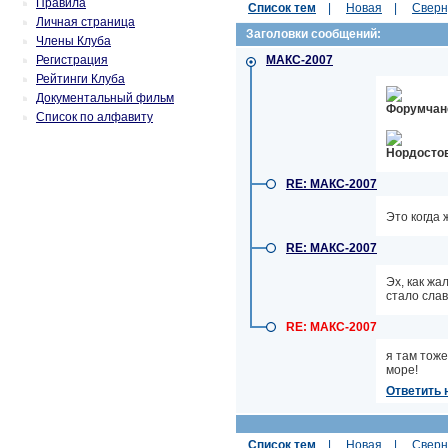
Правила
Список тем
|
Новая
|
Сверн
Личная страница
Заголовки сообщений:
Члены Клуба
Регистрация
МАКС-2007
Рейтинги Клуба
Документальный фильм
Форумчан
Список по алфавиту
Нордосто
RE: МАКС-2007
Это когда 
RE: МАКС-2007
Эх, как жал
стало сла
RE: МАКС-2007
я там тоже
море!
Ответить 
Список тем
|
Новая
|
Сверн