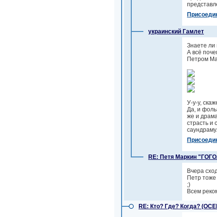
представле
Присоеди
украинский Гамлет
Знаете ли 
А всё поч
Петром Мар
У-у-у, скаж
Да, и фоль
же и драма
страсть и 
саундраму.
Присоеди
RE: Петя Маркин "ГОГ
Вчера сход
Петр тоже 
;)
Всем реком
RE: Кто? Где? Когда? (ОС