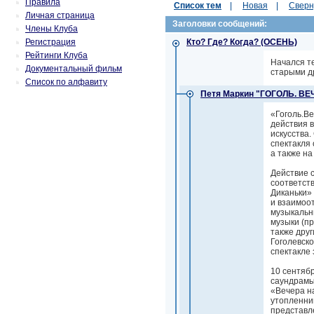
Правила
Список тем
|
Новая
|
Сверн
Личная страница
Заголовки сообщений:
Члены Клуба
Регистрация
Кто? Где? Когда? (ОСЕНЬ)
Рейтинги Клуба
Начался т
Документальный фильм
старыми др
Список по алфавиту
Петя Маркин "ГОГОЛЬ. ВЕ
«Гоголь.Ве
действия в
искусства
спектакля 
а также на
Действие с
соответст
Диканьки»
и взаимоо
музыкальн
музыки (пр
также друг
Гоголевско
спектакле
10 сентяб
саундрамы
«Вечера на
утопленниц
представл