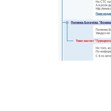
На СТС на
А в роли д
http://www.
Присоеди
Полинка Богачёва "Возвра
Полинка Бо
Увидел её 
Тоже насчет "Турецкого"
Но того, к
По информа
С 6-го окт