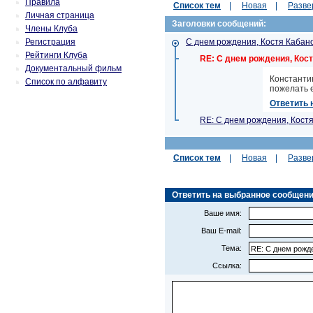
Правила
Список тем
|
Новая
|
Разве
Личная страница
Заголовки сообщений:
Члены Клуба
Регистрация
С днем рождения, Костя Кабанов
Рейтинги Клуба
RE: С днем рождения, Костя
Документальный фильм
Константи
Список по алфавиту
пожелать е
Ответить 
RE: С днем рождения, Костя 
Список тем
|
Новая
|
Разве
Ответить на выбранное сообщение (
Ваше имя:
Ваш E-mail:
Тема:
Ссылка: