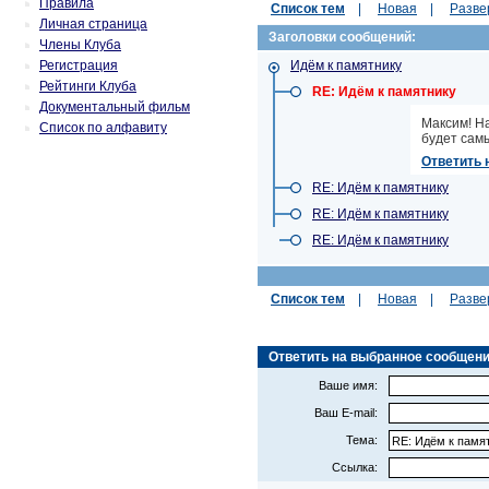
Правила
Список тем
|
Новая
|
Разве
Личная страница
Заголовки сообщений:
Члены Клуба
Регистрация
Идём к памятнику
Рейтинги Клуба
RE: Идём к памятнику
Документальный фильм
Максим! На
Список по алфавиту
будет сам
Ответить 
RE: Идём к памятнику
RE: Идём к памятнику
RE: Идём к памятнику
Список тем
|
Новая
|
Разве
Ответить на выбранное сообщение (
Ваше имя:
Ваш E-mail:
Тема:
Ссылка: