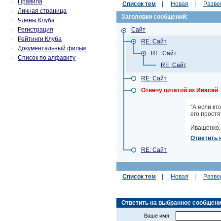
Правила
Список тем
|
Новая
|
Разве
Личная страница
Заголовки сообщений:
Члены Клуба
Регистрация
Сайт
Рейтинги Клуба
RE: Сайт
Документальный фильм
RE: Сайт
Список по алфавиту
RE: Сайт
RE: Сайт
Отвечу цитатой из Ивасей
"А если кт
его простя
Иващенко, 
Ответить 
RE: Сайт
Список тем
|
Новая
|
Разве
Ответить на выбранное сообщение 
Ваше имя: