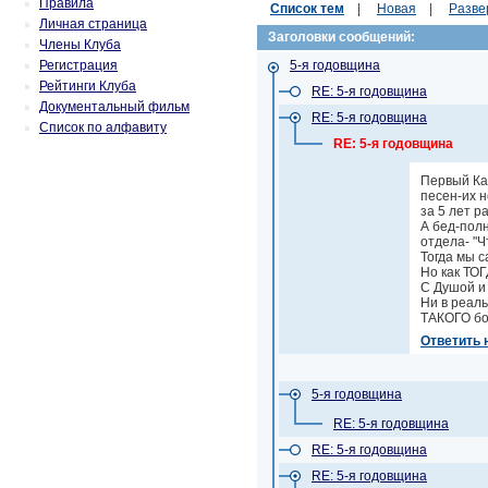
Правила
Список тем
|
Новая
|
Разве
Личная страница
Заголовки сообщений:
Члены Клуба
Регистрация
5-я годовщина
Рейтинги Клуба
RE: 5-я годовщина
Документальный фильм
RE: 5-я годовщина
Список по алфавиту
RE: 5-я годовщина
Первый Ка
песен-их н
за 5 лет р
А бед-пол
отдела- "Ч
Тогда мы с
Но как ТОГ
С Душой и
Ни в реаль
ТАКОГО бо
Ответить 
5-я годовщина
RE: 5-я годовщина
RE: 5-я годовщина
RE: 5-я годовщина