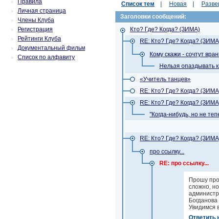
Правила
Список тем
|
Новая
|
Разве
Личная страница
Заголовки сообщений:
Члены Клуба
Регистрация
Кто? Где? Когда? (ЗИМА)
Рейтинги Клуба
RE: Кто? Где? Когда? (ЗИМА
Документальный фильм
Кому скажи - сочтут вра
Список по алфавиту
Нельзя опаздывать к 
«Учитель танцев»
RE: Кто? Где? Когда? (ЗИМА
RE: Кто? Где? Когда? (ЗИМА
"Когда-нибудь, но не тепе
RE: Кто? Где? Когда? (ЗИМА
про ссылку...
RE: про ссылку...
Прошу про
сложно, но
администр
Богданова 
Увидимся в
Ответить 