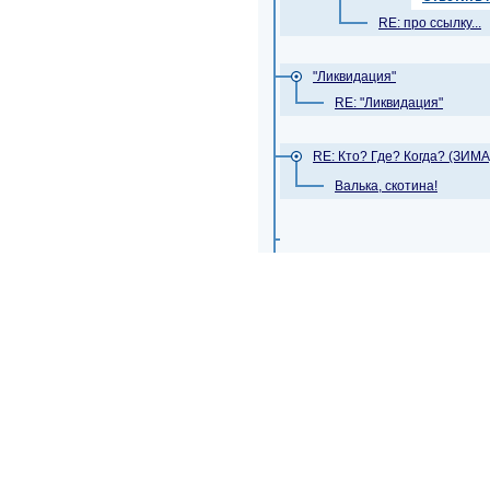
RE: про ссылку...
"Ликвидация"
RE: "Ликвидация"
RE: Кто? Где? Когда? (ЗИМА
Валька, скотина!