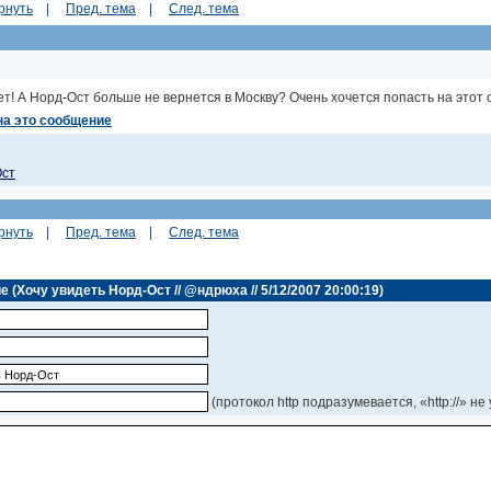
рнуть
|
Пред. тема
|
След. тема
т! А Норд-Ост больше не вернется в Москву? Очень хочется попасть на этот 
на это сообщение
Ост
рнуть
|
Пред. тема
|
След. тема
(Хочу увидеть Норд-Ост // @ндрюха // 5/12/2007 20:00:19)
(протокол http подразумевается, «http://» не