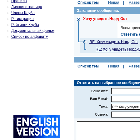
Правила
Список тем
|
Новая
|
Разве
Личная страница
Заголовки сообщений:
Члены Клуба
Регистрация
Хочу увидеть Норд-Ост
Рейтинги Клуба
Всем приве
Документальный фильм
Ответить 
Список по алфавиту
RE: Хочу увидеть Норд-Ост
RE: Хочу увидеть Норд-
Список тем
|
Новая
|
Разве
Ответить на выбранное сообщение 
Ваше имя:
Ваш E-mail:
Тема:
Ссылка: