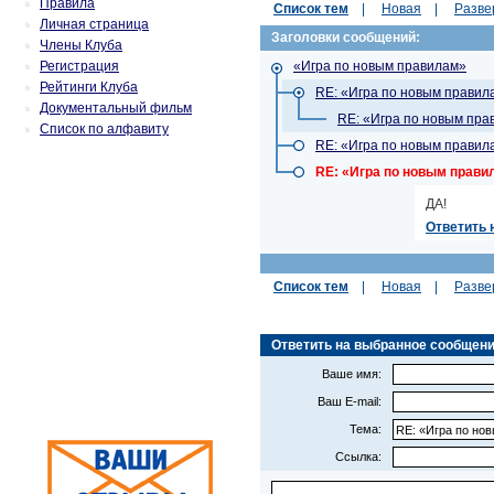
Правила
Список тем
|
Новая
|
Разве
Личная страница
Заголовки сообщений:
Члены Клуба
Регистрация
«Игра по новым правилам»
Рейтинги Клуба
RE: «Игра по новым правил
Документальный фильм
RE: «Игра по новым пра
Список по алфавиту
RE: «Игра по новым правил
RE: «Игра по новым прави
ДА!
Ответить 
Список тем
|
Новая
|
Разве
Ответить на выбранное сообщение 
Ваше имя:
Ваш E-mail:
Тема:
Ссылка: