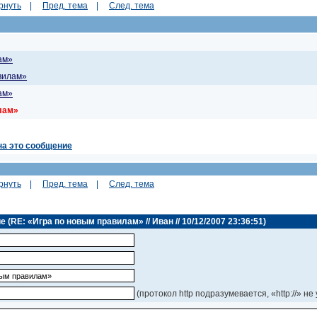
рнуть
|
Пред. тема
|
След. тема
ам»
вилам»
ам»
лам»
на это сообщение
рнуть
|
Пред. тема
|
След. тема
(RE: «Игра по новым правилам» // Иван // 10/12/2007 23:36:51)
(протокол http подразумевается, «http://» не