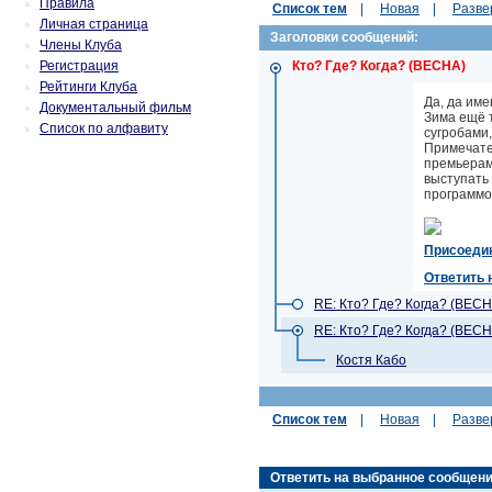
Правила
Список тем
|
Новая
|
Разве
Личная страница
Заголовки сообщений:
Члены Клуба
Регистрация
Кто? Где? Когда? (ВЕСНА)
Рейтинги Клуба
Да, да име
Документальный фильм
Зима ещё 
Список по алфавиту
сугробами,
Примечател
премьерам
выступать
программо
Присоеди
Ответить 
RE: Кто? Где? Когда? (ВЕСН
RE: Кто? Где? Когда? (ВЕСН
Костя Кабо
Список тем
|
Новая
|
Разве
Ответить на выбранное сообщение (