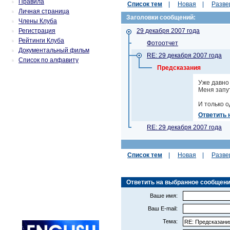
Правила
Список тем
|
Новая
|
Разве
Личная страница
Заголовки сообщений:
Члены Клуба
Регистрация
29 декабря 2007 года
Рейтинги Клуба
Фотоотчет
Документальный фильм
RE: 29 декабря 2007 года
Список по алфавиту
Предсказания
Уже давно 
Меня запут
И только о
Ответить 
RE: 29 декабря 2007 года
Список тем
|
Новая
|
Разве
Ответить на выбранное сообщение (
Ваше имя:
Ваш E-mail:
Тема: