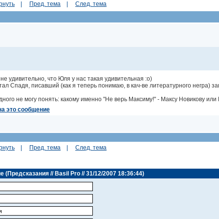
рнуть
|
Пред. тема
|
След. тема
не удивительно, что Юля у нас такая удивительная :о)
ал Спадя, писавший (как я теперь понимаю, в кач-ве литературного негра) за
дного не могу понять: какому именно "Не верь Максиму!" - Максу Новикову ил
на это сообщение
рнуть
|
Пред. тема
|
След. тема
Предсказания // Basil Pro // 31/12/2007 18:36:44)