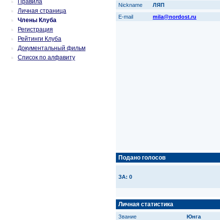
Правила
Nickname
ЛЯП
Личная страница
E-mail
mila@nordost.ru
Члены Клуба
Регистрация
Рейтинги Клуба
Документальный фильм
Список по алфавиту
Подано голосов
ЗА: 0
Личная статистика
Звание
Юнга